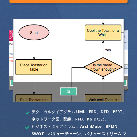
テクニカルダイアグラム
UML
、
ERD
、
DFD
、
PERT
、
ネットワーク図
、
配線
、
PFD
、
P&ID
など。
ビジネス・ダイアグラム：
ArchiMate
、
BPMN
、
SWOT
、
バリュー チェーン
、
バリュー ストリーム マ