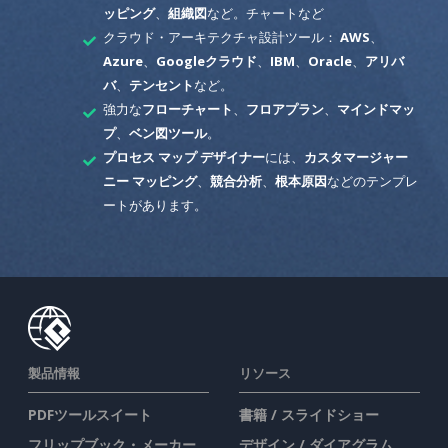
ッピング
、
組織図
など。チャートなど
クラウド・アーキテクチャ設計ツール：
AWS
、
Azure
、
Googleクラウド
、
IBM
、
Oracle
、
アリバ
バ
、
テンセント
など。
強力な
フローチャート
、
フロアプラン
、
マインドマッ
プ
、
ベン図ツール
。
プロセス マップ デザイナー
には、
カスタマージャー
ニー マッピング
、
競合分析
、
根本原因
などのテンプレ
ートがあります。
製品情報
リソース
PDFツールスイート
書籍 / スライドショー
フリップブック・メーカー
デザイン / ダイアグラム