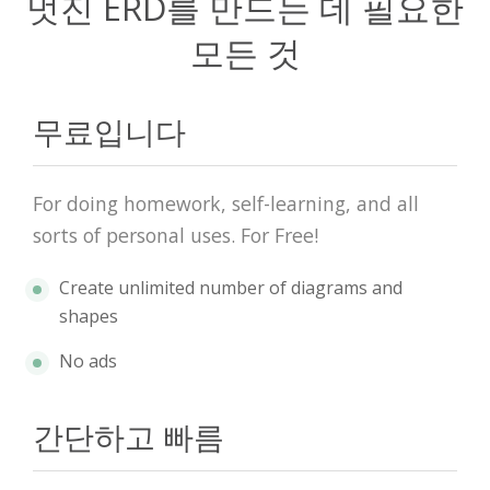
멋진 ERD를 만드는 데 필요한
모든 것
무료입니다
For doing homework, self-learning, and all
sorts of personal uses. For Free!
Create unlimited number of diagrams and
shapes
No ads
간단하고 빠름