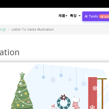
제품
특징
AI Tools
새 소
이션
Letter To Santa Illustration
ration