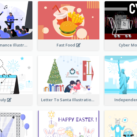
Music Performance Illustration
Fast Food
Cyber M
July
Letter To Santa Illustration
Independe