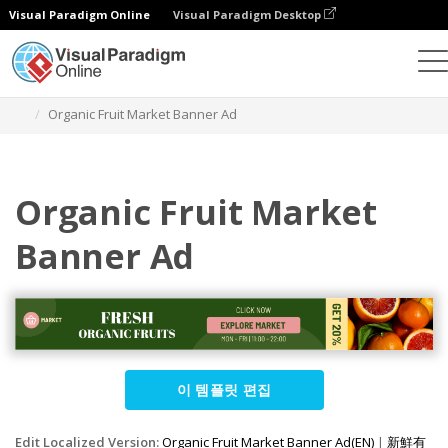
Visual Paradigm Online
Visual Paradigm Desktop
그래픽 디자인 도구
템플릿
배너 광고
Organic Fruit Market Banner Ad
Organic Fruit Market
Banner Ad
이 템플릿 편집
Edit Localized Version:
Organic Fruit Market Banner Ad(EN)
|
新鮮有