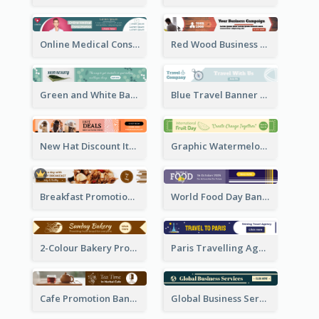
Online Medical Consultation Banner Ad
Red Wood Business Banner Ad
Green and White Banner Ad
Blue Travel Banner Ad
New Hat Discount Items Banner Ads
Graphic Watermelon International Fruit Day Leaderboard
Breakfast Promotional Leaderboard
World Food Day Banner Ad
2-Colour Bakery Promotional Banner Ad
Paris Travelling Agency Banner Ad
Cafe Promotion Banner Ad With Herbal Tea
Global Business Services Banner Ad