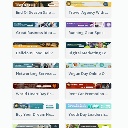
End Of Season Sale Banner Ad
Travel Agency With Customized Journey Banner Ad
Great Business Idea Banner Ad
Running Gear Special Offer Banner Ad
Delicious Food Delivery Banner Ad
Digital Marketing Expert Banner Ad
Networking Service Provider Banner Ad
Vegan Day Online Order Banner Ad
World Heart Day Promote Banner Ad
Rent Car Promotion Banner Ad
Buy Your Dream House Banner Ad
Youth Day Leadership Webinar Banner Ad