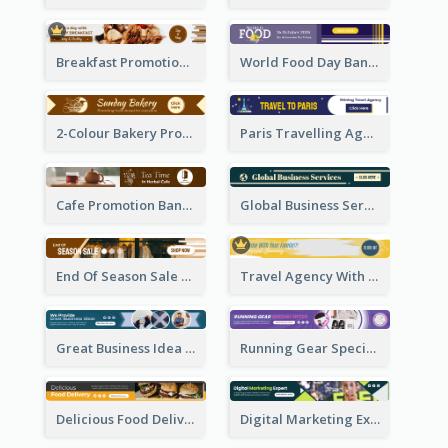
Breakfast Promotional Leaderboard
World Food Day Banner Ad
2-Colour Bakery Promotional Banner Ad
Paris Travelling Agency Banner Ad
Cafe Promotion Banner Ad With Herbal Tea
Global Business Services Banner Ad
End Of Season Sale Banner Ad
Travel Agency With Customized Journey Banner Ad
Great Business Idea Banner Ad
Running Gear Special Offer Banner Ad
Delicious Food Delivery Banner Ad
Digital Marketing Expert Banner Ad