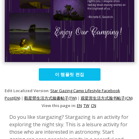
이 템플릿 편집
Edit Localized Version:
Star Gazing Camp Lifestyle Facebook
Post(EN)
|
觀星營生活方式臉書帖子(TW)
|
观星营生活方式脸书帖子(CN)
View this page in:
EN
TW
CN
Do you like stargazing? Stargazing is an activity for
exploring the night sky. This is a leisure activity for
those who are interested in astronomy. Start