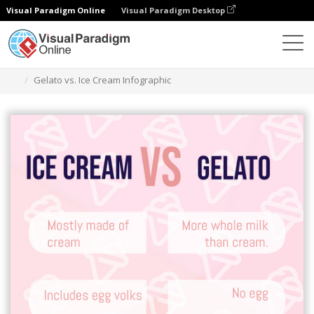
Visual Paradigm Online
Visual Paradigm Desktop
그래픽 디자인 도구
템플릿
인포그래픽
Gelato vs. Ice Cream Infographic