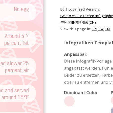
Edit Localized Version:
Gelato vs. Ice Cream Infographi
与冰淇淋信息图表(CN)
View this page in:
EN
TW
CN
Infografiken Templat
Anpassbar:
Diese Infografik-Vorlage
angepasst werden. Fühlen 
Bilder zu ersetzen, Far
oder zu entfernen und vi
Dominant Color
P