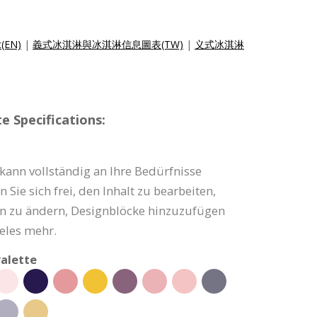
c(EN)
|
義式冰淇淋與冰淇淋信息圖表(TW)
|
义式冰淇淋
e Specifications:
 kann vollständig an Ihre Bedürfnisse
Sie sich frei, den Inhalt zu bearbeiten,
ben zu ändern, Designblöcke hinzuzufügen
eles mehr.
alette