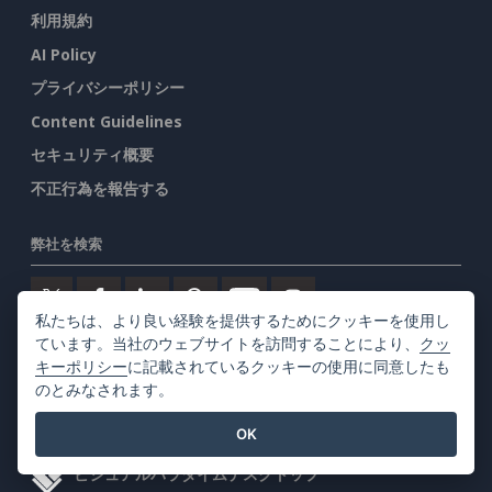
利用規約
AI Policy
プライバシーポリシー
Content Guidelines
セキュリティ概要
不正行為を報告する
弊社を検索
私たちは、より良い経験を提供するためにクッキーを使用し
ています。当社のウェブサイトを訪問することにより、
クッ
キーポリシー
に記載されているクッキーの使用に同意したも
注目の製品
のとみなされます。
ビジュアルパラダイム・オンライン
OK
ビジュアルパラダイムデスクトップ