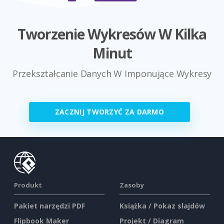
Tworzenie Wykresów W Kilka
Minut
Przekształcanie Danych W Imponujące Wykresy
ZACZNIJ TWORZYĆ ZA DARMO
Produkt
Zasoby
Pakiet narzędzi PDF
Książka / Pokaz slajdów
Flipbook Maker
Projekt / Diagram