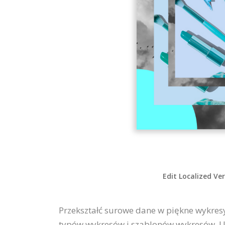
Edit Localized Ve
Przekształć surowe dane w piękne wykres
typów wykresów i szablonów wykresów. Ut