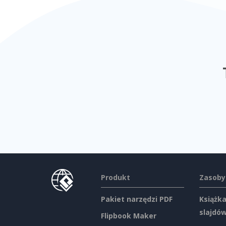
Produkt
Zasoby
Pakiet narzędzi PDF
Książka
slajdó
Flipbook Maker