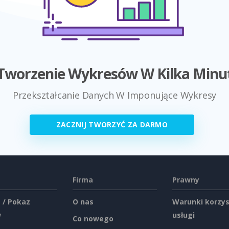
Tworzenie Wykresów W Kilka Minu
Przekształcanie Danych W Imponujące Wykresy
ZACZNIJ TWORZYĆ ZA DARMO
Firma
Prawny
 / Pokaz
O nas
Warunki korzys
w
usługi
Co nowego