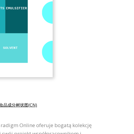
妆品成分树状图(CN)
aradigm Online oferuje bogatą kolekcję
j swój projekt współpracownikom i