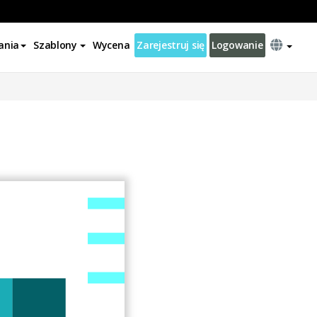
ania
Szablony
Wycena
Zarejestruj się
Logowanie