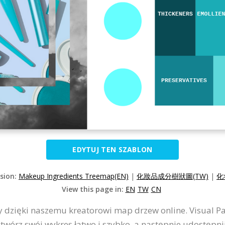
EDYTUJ TEN SZABLON
rsion:
Makeup Ingredients Treemap(EN)
|
化妝品成分樹狀圖(TW)
|
化
View this page in:
EN
TW
CN
y dzięki naszemu kreatorowi map drzew online. Visual P
wórz swój wykres łatwo i szybko, a następnie udostępni