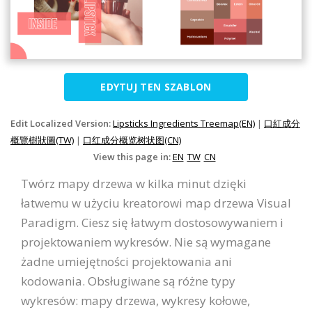
EDYTUJ TEN SZABLON
Edit Localized Version:
Lipsticks Ingredients Treemap(EN)
|
口紅成分
概覽樹狀圖(TW)
|
口红成分概览树状图(CN)
View this page in:
EN
TW
CN
Twórz mapy drzewa w kilka minut dzięki
łatwemu w użyciu kreatorowi map drzewa Visual
Paradigm. Ciesz się łatwym dostosowywaniem i
projektowaniem wykresów. Nie są wymagane
żadne umiejętności projektowania ani
kodowania. Obsługiwane są różne typy
wykresów: mapy drzewa, wykresy kołowe,