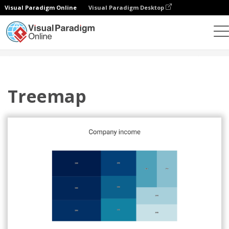
Visual Paradigm Online
Visual Paradigm Desktop
Wykresy
Szablony
Mapy drzewa
Treemap
Treemap