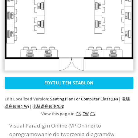
EDYTUJ TEN SZABLON
Edit Localized Version:
Seating Plan For Computer Class(EN)
|
電腦
課座位圖(TW)
|
电脑课座位图(CN)
View this page in:
EN
TW
CN
Visual Paradigm Online (VP Online) to
oprogramowanie do tworzenia diagramów