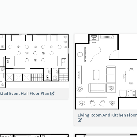
ktail Event Hall Floor Plan
Living Room And Kitchen Floo