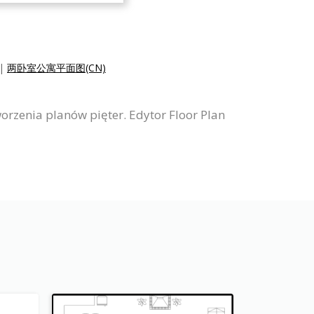
|
两卧室公寓平面图(CN)
orzenia planów pięter. Edytor Floor Plan