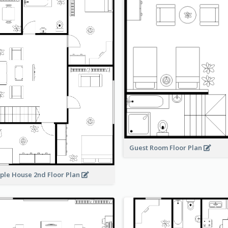
Guest Room Floor Plan
ple House 2nd Floor Plan