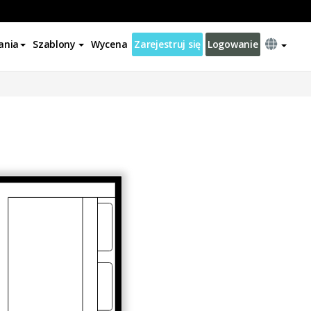
ania
Szablony
Wycena
Zarejestruj się
Logowanie