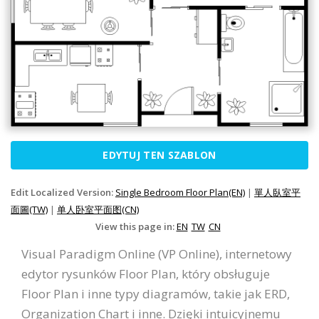
EDYTUJ TEN SZABLON
Edit Localized Version:
Single Bedroom Floor Plan(EN)
|
單人臥室平
面圖(TW)
|
单人卧室平面图(CN)
View this page in:
EN
TW
CN
Visual Paradigm Online (VP Online), internetowy
edytor rysunków Floor Plan, który obsługuje
Floor Plan i inne typy diagramów, takie jak ERD,
Organization Chart i inne. Dzięki intuicyjnemu