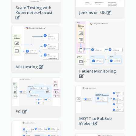
Scale Testing with
Kubernetes+Locust
Jenkins on k8s
API Hosting
Patient Monitoring
PCI
MQTT to PubSub
Broker