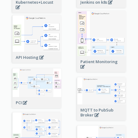
Kubernetes+Locust
Jenkins on k8s
API Hosting
Patient Monitoring
PCI
MQTT to PubSub
Broker