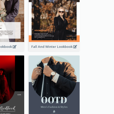
ookbook
Fall And Winter Lookbook