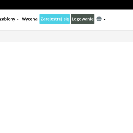
zablony
Wycena
Zarejestruj się
Logowanie