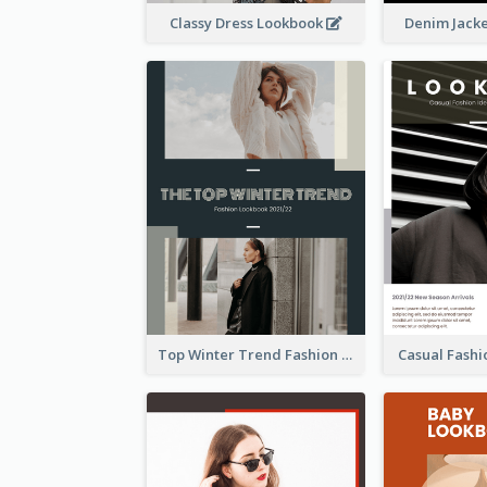
Classy Dress Lookbook
Denim Jack
Top Winter Trend Fashion Lookbook
Casual Fash