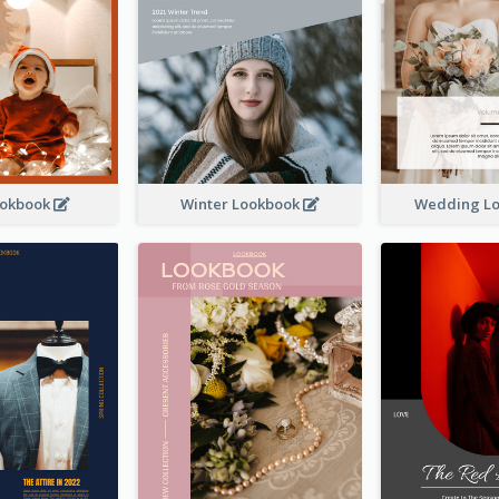
ookbook
Winter Lookbook
Wedding L