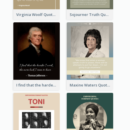
Virginia Woolf Quote
Sojourner Truth Quote
I find that the harder I work, the more luck I seem to have. - Thomas Jefferson
Maxine Waters Quote