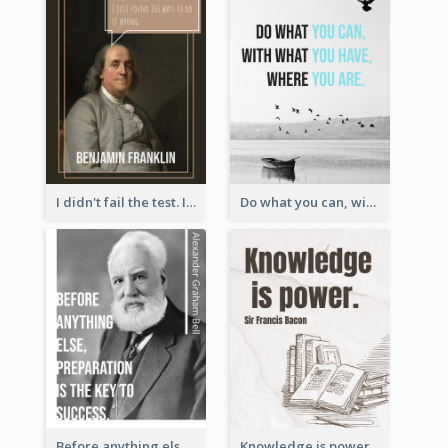
I didn't fail the test. I just found 100 ways to do it wrong.-Benjamin Franklin
Do what you can, with what you have, where you are. - Teddy Roosevelt
Before anything else, preparation is the key to success.-Alexander Graham Bell
Knowledge is power. – Sir Francis Bacon