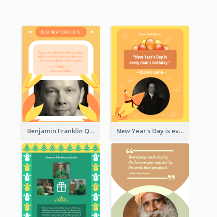
Benjamin Franklin Quote
New Year's Day is every man's birthday. —Charles Lamb