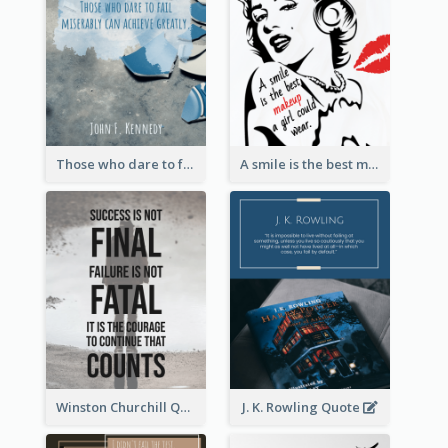
Those who dare to fail miserably can achieve greatly. - John F. Kennedy
A smile is the best makeup a girl could wear. - Marilyn Monroe
Winston Churchill Quote
J. K. Rowling Quote