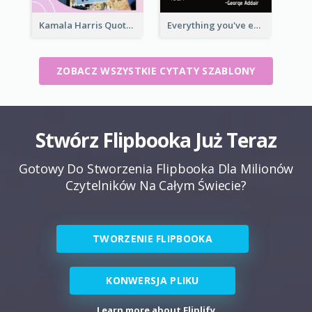
Kamala Harris Quote
Everything you've ever wanted is on the other side of fear.-George Addair
ZOBACZ WSZYSTKIE CYTATY SZABLONY
Stwórz Flipbooka Już Teraz
Gotowy Do Stworzenia Flipbooka Dla Milionów
Czytelników Na Całym Świecie?
TWORZENIE FLIPBOOKA
KONWERSJA PLIKU
Learn more about Fliplify