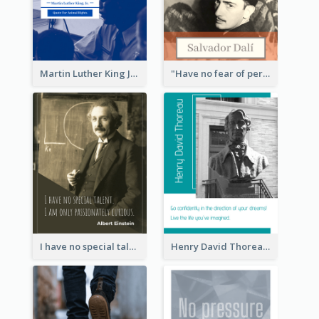
Martin Luther King Jr Quote
"Have no fear of perfection―you’ll never reach it."―Salvador Dali
I have no special talent. I am only passionately curious. - Albert Einstein
Henry David Thoreau Quote