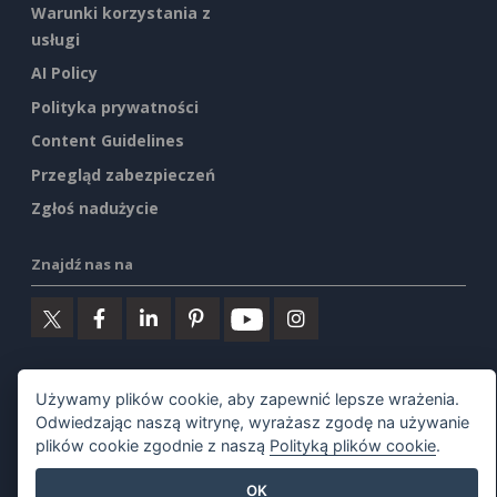
Warunki korzystania z
usługi
AI Policy
Polityka prywatności
Content Guidelines
Przegląd zabezpieczeń
Zgłoś nadużycie
Znajdź nas na
Polecane produkty
Używamy plików cookie, aby zapewnić lepsze wrażenia.
Odwiedzając naszą witrynę, wyrażasz zgodę na używanie
plików cookie zgodnie z naszą
Polityką plików cookie
.
Visual Paradigm Online
OK