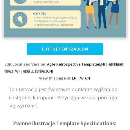
EDYTUJ TEN SZABLON
Edit Localized Version:
Agile Retrospective Template(EN)
|
敏捷回顧
模板(TW)
|
敏捷回顾模板(CN)
View this page in:
EN
TW
CN
Ta ilustracja jest świetnym punktem wyjścia do
następnej kampanii. Przyciąga wzrok i pomaga
się wyróżnić.
Zwinne ilustracje Template Specifications: