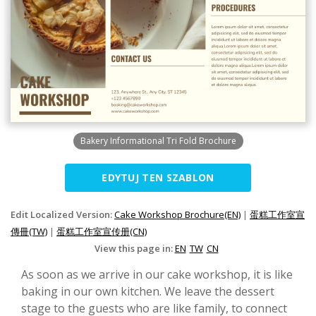
Bakery Informational Tri Fold Brochure
EDYTUJ TEN SZABLON
Edit Localized Version:
Cake Workshop Brochure(EN)
|
蛋糕工作室宣
傳冊(TW)
|
蛋糕工作室宣传册(CN)
View this page in:
EN
TW
CN
As soon as we arrive in our cake workshop, it is like
baking in our own kitchen. We leave the dessert
stage to the guests who are like family, to connect