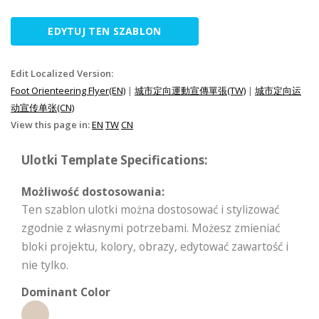
EDYTUJ TEN SZABLON
Edit Localized Version:
Foot Orienteering Flyer(EN)
|
城市定向運動宣傳單張(TW)
|
城市定向运
动宣传单张(CN)
View this page in:
EN
TW
CN
Ulotki Template Specifications:
Możliwość dostosowania:
Ten szablon ulotki można dostosować i stylizować
zgodnie z własnymi potrzebami. Możesz zmieniać
bloki projektu, kolory, obrazy, edytować zawartość i
nie tylko.
Dominant Color