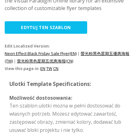
the Visual Paradigm Online library for an extensive
collection of customizable flyer templates
EDYTUJ TEN SZABLON
Edit Localized Version:
Neon Effect Black Friday Sale Flyer(EN)
|
螢光粉黑色星期五優惠海報
(TW)
|
萤光粉黑色星期五优惠海报(CN)
View this page in:
EN
TW
CN
Ulotki Template Specifications:
Możliwość dostosowania:
Ten szablon ulotki można w pełni dostosować do
własnych potrzeb. Możesz edytować zawartość,
zastępować obrazy, zmieniać kolory, dodawać lub
usuwać bloki projektu i nie tylko.