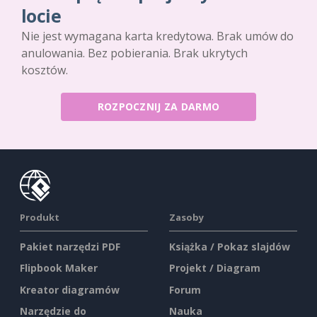
locie
Nie jest wymagana karta kredytowa. Brak umów do
anulowania. Bez pobierania. Brak ukrytych
kosztów.
ROZPOCZNIJ ZA DARMO
Produkt
Zasoby
Pakiet narzędzi PDF
Książka / Pokaz slajdów
Flipbook Maker
Projekt / Diagram
Kreator diagramów
Forum
Narzędzie do
Nauka