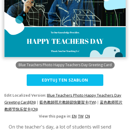
Blue Teachers Photo Happy Teachers Day Greeting Card
EDYTUJ TEN SZABLON
Edit Localized Version:
Blue Teachers Photo Happy Teachers Day
Greeting Card(EN)
|
藍色教師照片教師節快樂賀卡(TW)
|
蓝色教师照片
教师节快乐贺卡(CN)
View this page in:
EN
TW
CN
On the teacher's day, a lot of students will send