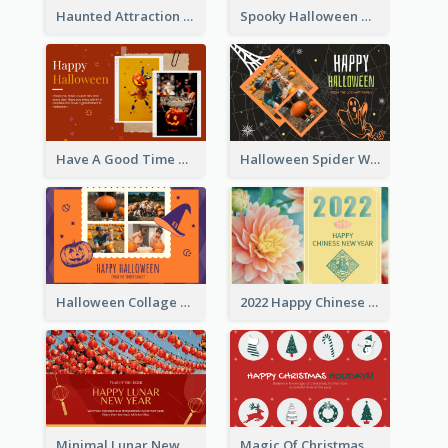
Haunted Attraction Themed Halloween Card
Spooky Halloween Greeting Card
Have A Good Time This Halloween Greeting Card
Halloween Spider Web Greeting Card
Halloween Collage Greeting Card
2022 Happy Chinese New Year Flower Photo Greeting Card
Minimal Lunar New Year Celebration Greeting Card
Magic Of Christmas Holidays Greeting Card