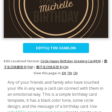
EDYTUJ TEN SZABLON
Edit Localized Version:
Circle Happy Birthday Greeting Card(EN)
|
圈
子生日快樂賀卡(TW)
|
圈子生日快乐贺卡(CN)
View this page in:
EN
TW
CN
Any of your friends and family who have touched
your life in any way a card can connect with them in
an emotional way. This is a simple birthday card
template, it has a black color tone, some circle
design, and the message of a birthday card. Use