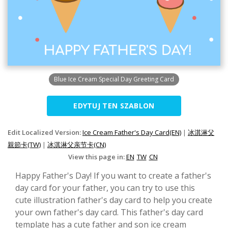
Blue Ice Cream Special Day Greeting Card
EDYTUJ TEN SZABLON
Edit Localized Version:
Ice Cream Father's Day Card(EN)
|
冰淇淋父
親節卡(TW)
|
冰淇淋父亲节卡(CN)
View this page in:
EN
TW
CN
Happy Father's Day! If you want to create a father's
day card for your father, you can try to use this
cute illustration father's day card to help you create
your own father's day card. This father's day card
template has a cute father and son ice cream