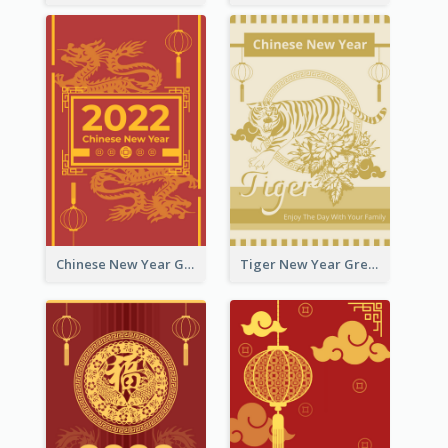
Chinese New Year Greeting Card With Graphic Decorations
Tiger New Year Greeting Card With Decorations