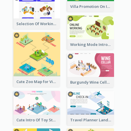
Villa Promotion On Instagram With Isometric Diagram
Selection Of Working Space With Isometric Graphics
Working Mode Intro To Management With Isometric Diagram
Cute Zoo Map for Visitors With Isometric Diagram
Burgundy Wine Cellar Website Landing Page
Cute Intro Of Toy Store Section With Isometric Diagram
Travel Planner Landing Page With Isometric Diagram