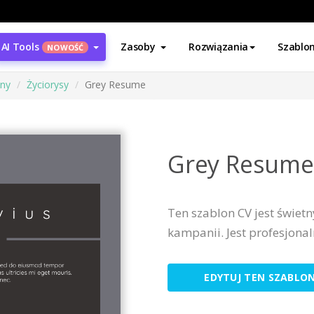
AI Tools
Zasoby
Rozwiązania
Szablo
NOWOŚĆ
ony
Życiorysy
Grey Resume
Grey Resume
Ten szablon CV jest świe
kampanii. Jest profesjonal
EDYTUJ TEN SZABLO