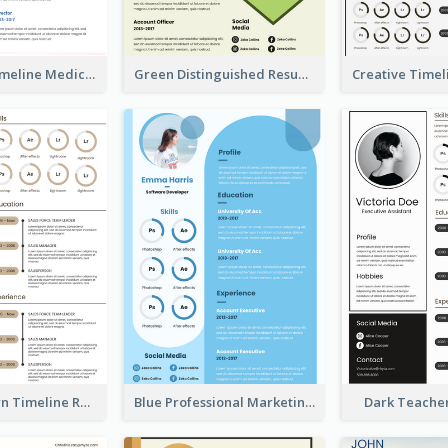
Minimalist Timeline Medical Student Resume
Green Distinguished Resume
Vintage Brown Timeline Resume
Blue Professional Marketing Resume
Dark Teache