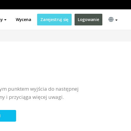
ny
Wycena
Zarejestruj się
Logowanie
tnym punktem wyjścia do następnej
ny i przyciąga więcej uwagi.
N