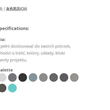
)
|
灰色简历(CN)
ecifications:
ia:
pełni dostosować do swoich potrzeb,
hodzi o treść, kolory, układy, bloki
enty projektu.
alette