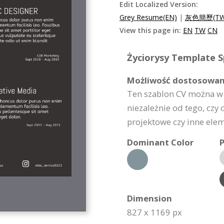
Edit Localized Version:
Grey Resume(EN)
|
灰色簡歷(TW
View this page in:
EN
TW
CN
Życiorysy Template Sp
Możliwość dostosowan
Ten szablon CV można w 
niezależnie od tego, czy c
projektowe czy inne elem
Dominant Color
P
Dimension
827 x 1169 px