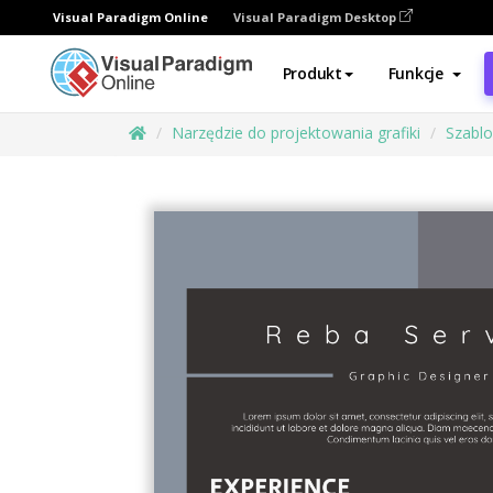
Visual Paradigm Online
Visual Paradigm Desktop
Produkt
Funkcje
Narzędzie do projektowania grafiki
Szabl