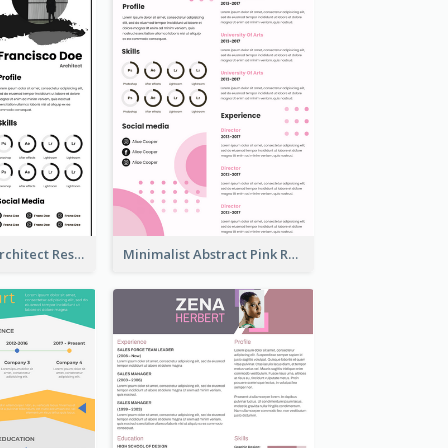
Modern Bold Architect Resume
Minimalist Abstract Pink Resume