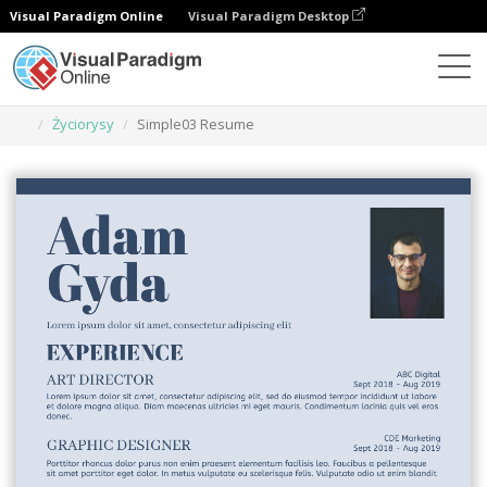
Visual Paradigm Online
Visual Paradigm Desktop
Narzędzie do projektowania grafiki
Szablony
Życiorysy
Simple03 Resume