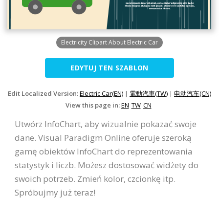
Electricity Clipart About Electric Car
EDYTUJ TEN SZABLON
Edit Localized Version:
Electric Car(EN)
|
電動汽車(TW)
|
电动汽车(CN)
View this page in:
EN
TW
CN
Utwórz InfoChart, aby wizualnie pokazać swoje
dane. Visual Paradigm Online oferuje szeroką
gamę obiektów InfoChart do reprezentowania
statystyk i liczb. Możesz dostosować widżety do
swoich potrzeb. Zmień kolor, czcionkę itp.
Spróbujmy już teraz!