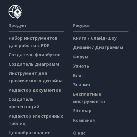
Продукт
Ресурсы
Набор инструментов
Книга / Слайд-шоу
для работы с PDF
Дизайн / Диаграммы
Создатель флипбуков
Форум
Создатель диаграмм
Узнать
Инструмент для
Блог
графического дизайна
Знания
Редактор документов
Бесплатные
Создатель
инструменты
презентаций
Sitemap
Редактор электронных
Компания
таблиц
Ценообразование
О нас