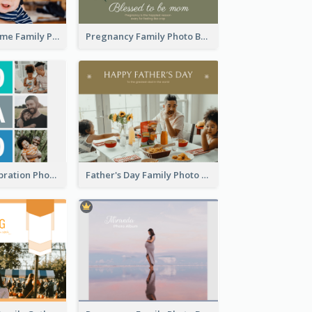
Good To Be Home Family Photo Book
Pregnancy Family Photo Book
Best Dads Celebration Photo Book
Father's Day Family Photo Book