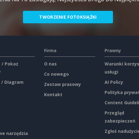
TWORZENIE FOTOKSIĄŻKI
Firma
Prawny
 / Pokaz
O nas
Warunki korzys
w
usługi
Co nowego
 / Diagram
AI Policy
Zestaw prasowy
Polityka prywa
Kontakt
Content Guidel
Przegląd
zabezpieczeń
Zgłoś nadużyci
e narzędzia