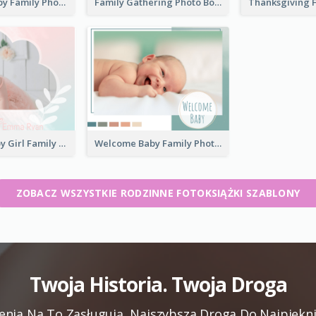
New Born Baby Family Photo Book
Family Gathering Photo Book
Welcome Baby Girl Family Photo Book
Welcome Baby Family Photo Book
ZOBACZ WSZYSTKIE RODZINNE FOTOKSIĄŻKI SZABLONY
Twoja Historia. Twoja Droga
ia Na To Zasługują, Najszybsza Droga Do Najpiękn