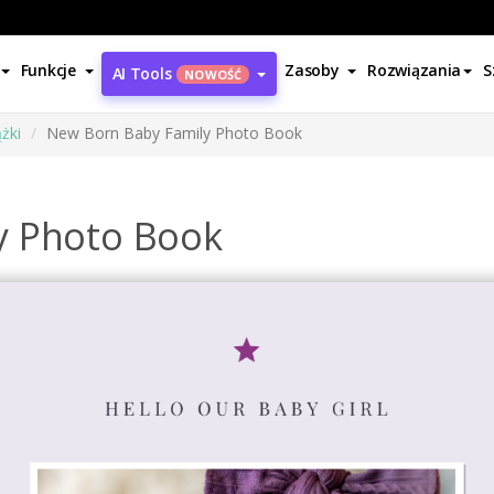
Funkcje
Zasoby
Rozwiązania
S
AI Tools
NOWOŚĆ
żki
New Born Baby Family Photo Book
y Photo Book