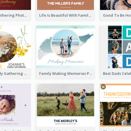
Big Family Gathering Photo Book
Life Is Beautiful With Family Photo Book
Autumn Family Gathering Photo Book
Family Making Memories Photo Book