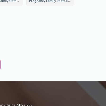
Thanksgiving Family Gathering Photo Book
Pregnancy Family Photo Book
iejszego Albumu.