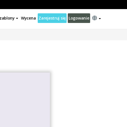
zablony
Wycena
Zarejestruj się
Logowanie