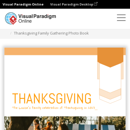
Visual Paradigm Online
Visual Paradigm Desktop
Fotoksiążki
Szablony
Rodzinne fotoksiążki
Thanksgiving Family Gathering Photo Book