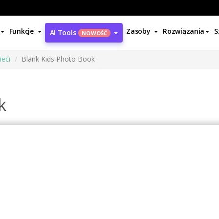
Funkcje
Zasoby
Rozwiązania
S
AI Tools
NOWOŚĆ
ieci
Blank Kids Photo Book
k