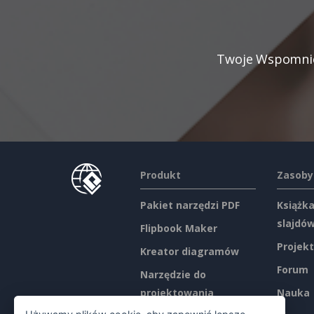
Twoje Wspomnien
Produkt
Zasoby
Pakiet narzędzi PDF
Książka
slajdó
Flipbook Maker
Projekt
Kreator diagramów
Forum
Narzędzie do
projektowania
Nauka
graficznego