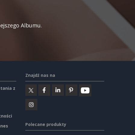
iejszego Albumu.
Znajdź nas na
tania z
tności
Polecane produkty
ines