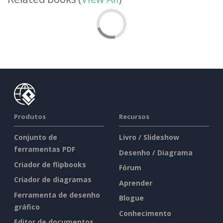
Produtos
Recursos
Conjunto de
Livro / Slideshow
ferramentas PDF
Desenho / Diagrama
Criador de flipbooks
Fórum
Criador de diagramas
Aprender
Ferramenta de desenho
Blogue
gráfico
Conhecimento
Editor de documentos