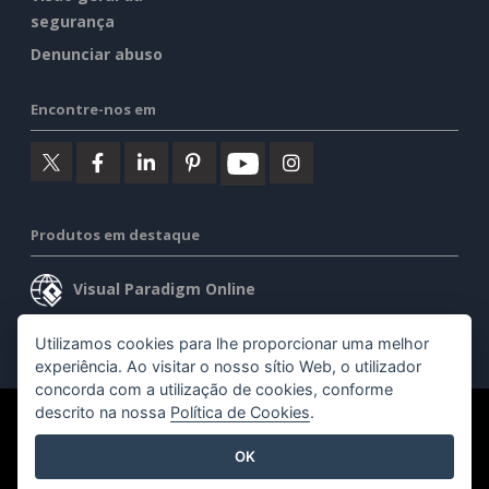
segurança
Denunciar abuso
Encontre-nos em
Produtos em destaque
Visual Paradigm Online
Visual Paradigm Desktop
Utilizamos cookies para lhe proporcionar uma melhor
experiência. Ao visitar o nosso sítio Web, o utilizador
concorda com a utilização de cookies, conforme
descrito na nossa
Política de Cookies
.
©2026 by Visual Paradigm. Todos os direitos reservados.
OK
Termos de serviço
AI Policy
Política de privacidade