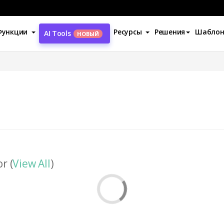
Функции
Ресурсы
Решения
Шабло
AI Tools
НОВЫЙ
r (
View All
)