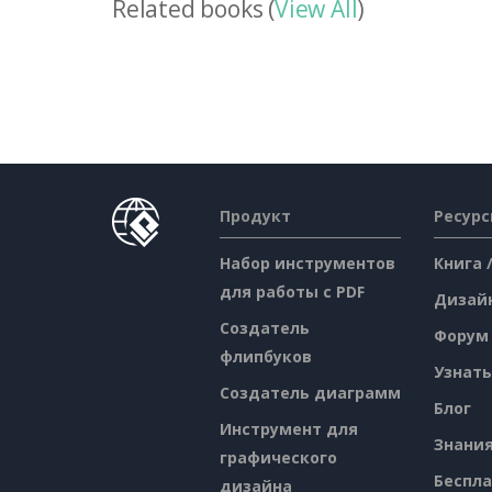
Related books (
View All
)
Продукт
Ресур
Набор инструментов
Книга 
для работы с PDF
Дизай
Создатель
Форум
флипбуков
Узнать
Создатель диаграмм
Блог
Инструмент для
Знани
графического
Беспл
дизайна