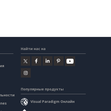
Найти нас на
ия
Популярные продукты
льности
Visual Paradigm Онлайн
ines