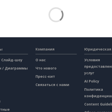
сы
Компания
Юридическая
/ Слайд-шоу
О нас
Условия
предоставлен
н / Диаграммы
Что нового
услуг
Пресс-кит
AI Policy
Связаться с нами
Политика
конфиденциа
я
Content Guidel
атные