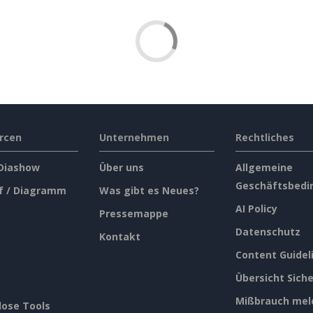
rcen
Unternehmen
Rechtliches
 Diashow
Über uns
Allgemeine
Geschäftsbedi
f / Diagramm
Was gibt es Neues?
AI Policy
Pressemappe
Datenschutz
Kontakt
Content Guidel
Übersicht Siche
Mißbrauch mel
lose Tools