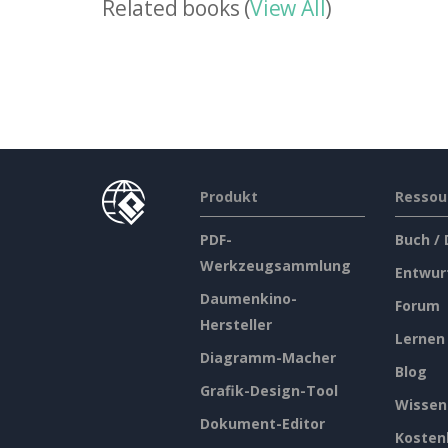
Related books (
View All
)
Produkt
Ressou
PDF-
Buch /
Werkzeugsammlung
Entwur
Daumenkino-
Forum
Hersteller
Lernen
Diagramm-Macher
Blog
Grafik-Design-Tool
Wissen
Dokument-Editor
Kosten