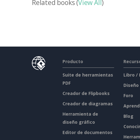
Related books (
View All
)
Producto
Recurs
Suite de herramientas
Libro /
PDF
Diseño
Creador de Flipbooks
Foro
Creador de diagramas
Aprend
Herramienta de
Blog
diseño gráfico
Conoci
Editor de documentos
Herram