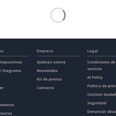
os
Empresa
Legal
 Diapositivas
Quiénes somos
Condiciones de
servicio
 / Diagrama
Novedades
AI Policy
Kit de prensa
Política de pri
er
Contacto
Content Guidel
Seguridad
mientos
Denunciar abu
ientas