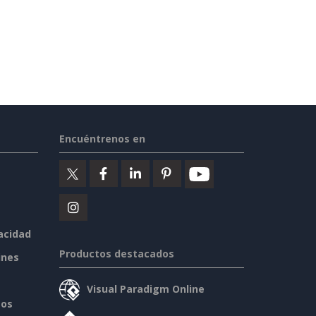
Encuéntrenos en
vacidad
Productos destacados
ines
Visual Paradigm Online
sos