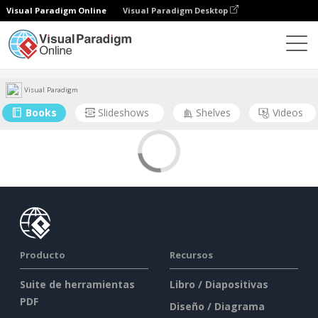
Visual Paradigm Online
Visual Paradigm Desktop
Comunidad
Usuario
Visual Paradigm
Books
Slideshows
Shelves
Videos
Producto
Recursos
Suite de herramientas
Libro / Diapositivas
PDF
Diseño / Diagrama