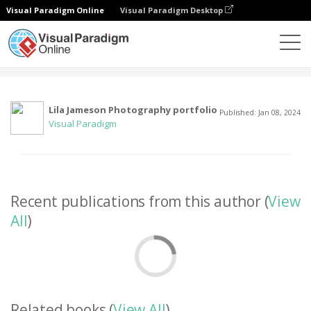
Visual Paradigm Online
Visual Paradigm Desktop
社区
用户
Lila Jameson Photography portfolio
Published: Jan 08, 2024
Visual Paradigm
Recent publications from this author (
View
All
)
Related books (
View All
)