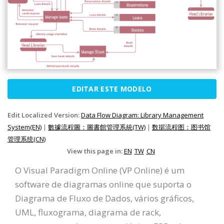
EDITAR ESTE MODELO
Edit Localized Version:
Data Flow Diagram: Library Management
System(EN)
|
數據流程圖：圖書館管理系統(TW)
|
数据流程图：图书馆
管理系统(CN)
View this page in:
EN
TW
CN
O Visual Paradigm Online (VP Online) é um
software de diagramas online que suporta o
Diagrama de Fluxo de Dados, vários gráficos,
UML, fluxograma, diagrama de rack,