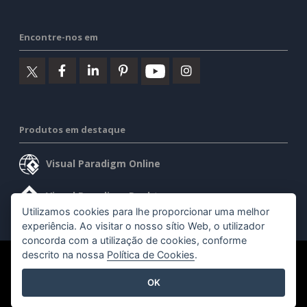
Encontre-nos em
Produtos em destaque
Visual Paradigm Online
Visual Paradigm Desktop
Utilizamos cookies para lhe proporcionar uma melhor
experiência. Ao visitar o nosso sítio Web, o utilizador
concorda com a utilização de cookies, conforme
descrito na nossa
Política de Cookies
.
©2026 by Visual Paradigm. Todos os direitos reservados.
OK
Termos de serviço
AI Policy
Política de privacidade