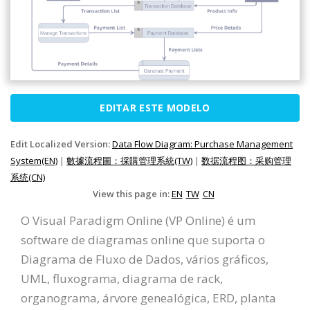
EDITAR ESTE MODELO
Edit Localized Version:
Data Flow Diagram: Purchase Management
System(EN)
|
數據流程圖：採購管理系統(TW)
|
数据流程图：采购管理
系统(CN)
View this page in:
EN
TW
CN
O Visual Paradigm Online (VP Online) é um
software de diagramas online que suporta o
Diagrama de Fluxo de Dados, vários gráficos,
UML, fluxograma, diagrama de rack,
organograma, árvore genealógica, ERD, planta