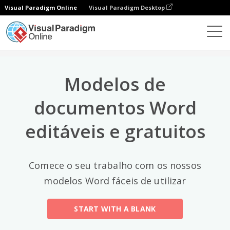
Visual Paradigm Online
Visual Paradigm Desktop
Categorias principais
×
Editor de documentos
Modelos de documentos
All
Modelos de
Email
(2)
documentos Word
Letter
editáveis e gratuitos
Acceptance Letter
(12)
Acknowledgment Letter
(6)
Comece o seu trabalho com os nossos
Advice Letter
(11)
modelos Word fáceis de utilizar
Announcement Letter
(34)
START WITH A BLANK
Apology Letter
(23)