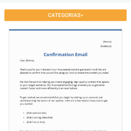
Application Letter
(4)
CATEGORIAS
Appointment Letter
(9)
Appreciation Letter
(9)
Approval Letter
(9)
Authorization Letter
(3)
Cancellation Letter
(10)
Claim Letter
(3)
Complaint Letter
(17)
Compliment Letter
(10)
Condolence Letter
(20)