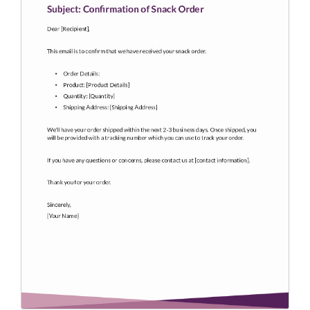
Endorsement Letter
(9)
Error Letter
(10)
Farewell Letter
(2)
Follow Up Letter
(10)
Fundraising Letter
(35)
Get Well Letter
(4)
Gift Letter
(6)
Goodbye Letter
(6)
Holiday Letter
(6)
Inquiry Letter
(18)