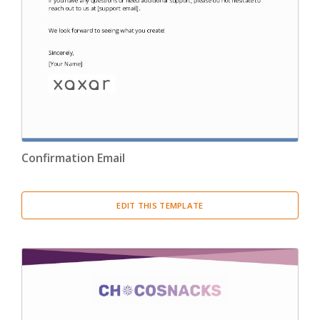
Confirmation Letter
(13)
Congratulation Letter
(19)
Credit Letter
(15)
Delegation Letter
(5)
Confirmation Email
Directive Letter
(6)
Discipline Letter
(8)
EDIT THIS TEMPLATE
Dismissal Letter
(5)
Employment Letter
(5)
Encouragement Letter
(4)