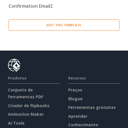
Confirmation Email2
Cover Letter
(3)
Miscellaneous
(29)
EDIT THIS TEMPLATE
Thank You Letter
(2)
Welcome Letter
(1)
Proposal
(4)
Report
(20)
Produtos
Recursos
Resume
(2)
Conjunto de
Preços
ferramentas PDF
Blogue
Criador de flipbooks
Ferramentas gratuitas
Animation Maker
Aprender
AI Tools
Conhecimento