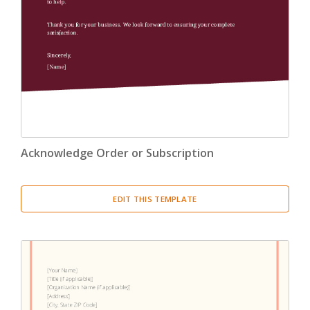
Confirmation Letter
(13)
Congratulation Letter
(19)
Credit Letter
(15)
Delegation Letter
(5)
Acknowledge Order or Subscription
Directive Letter
(6)
Discipline Letter
(8)
EDIT THIS TEMPLATE
Dismissal Letter
(5)
Employment Letter
(5)
Encouragement Letter
(4)