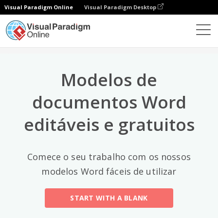
Visual Paradigm Online
Visual Paradigm Desktop
Categorias principais
×
Editor de documentos
Modelos de documentos
All
Modelos de
Email
(2)
documentos Word
Letter
editáveis e gratuitos
Acceptance Letter
(12)
Acknowledgment Letter
(6)
Comece o seu trabalho com os nossos
Advice Letter
(11)
modelos Word fáceis de utilizar
Announcement Letter
(34)
START WITH A BLANK
Apology Letter
(23)