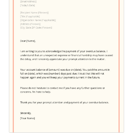
Endorsement Letter
(9)
Error Letter
(10)
Farewell Letter
(2)
Follow Up Letter
(10)
Fundraising Letter
(35)
Get Well Letter
(4)
Gift Letter
(6)
Goodbye Letter
(6)
Holiday Letter
(6)
Inquiry Letter
(18)