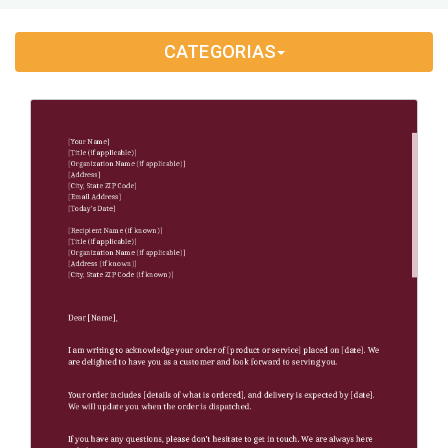
Application Letter
(4)
CATEGORIAS
Appointment Letter
(9)
Appreciation Letter
(9)
Approval Letter
(9)
Authorization Letter
(3)
Cancellation Letter
(10)
Claim Letter
(3)
Complaint Letter
(17)
Compliment Letter
(10)
Condolence Letter
(20)