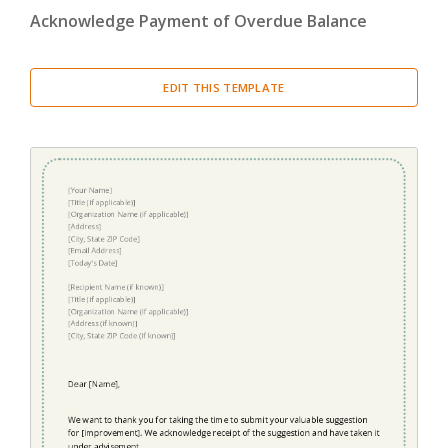
Acknowledge Payment of Overdue Balance
Cover Letter
(3)
Miscellaneous
(29)
EDIT THIS TEMPLATE
Thank You Letter
(2)
Welcome Letter
(1)
Proposal
(4)
Report
(20)
Resume
(2)