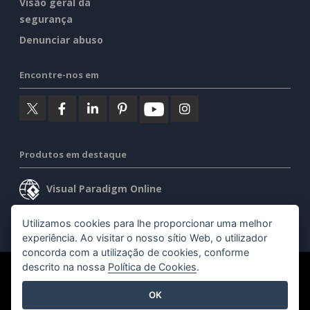
Visão geral da
segurança
Denunciar abuso
Encontre-nos em
Produtos em destaque
Visual Paradigm Online
Visual Paradigm Desktop
Utilizamos cookies para lhe proporcionar uma melhor
experiência. Ao visitar o nosso sítio Web, o utilizador
concorda com a utilização de cookies, conforme
descrito na nossa
Política de Cookies
.
©2026 by Visual Paradigm. Todos os direitos reservados.
OK
Termos de serviço
AI Policy
Política de privacidade