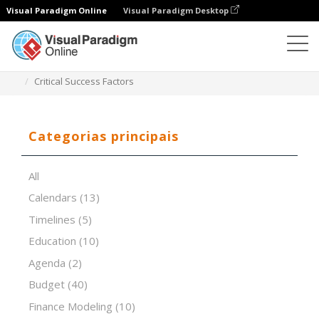
Visual Paradigm Online
Visual Paradigm Desktop
Editor de folhas de cálculo
Modelos
Critical Success Factors
Categorias principais
All
Calendars
(13)
Timelines
(5)
Education
(10)
Agenda
(2)
Budget
(40)
Finance Modeling
(10)