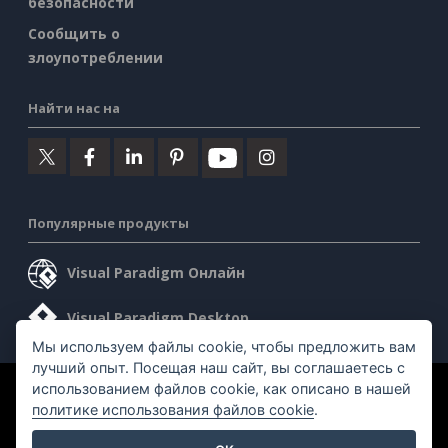
безопасности
Сообщить о
злоупотреблении
Найти нас на
Популярные продукты
Visual Paradigm Онлайн
Visual Paradigm Desktop
Мы используем файлы cookie, чтобы предложить вам
лучший опыт. Посещая наш сайт, вы соглашаетесь с
использованием файлов cookie, как описано в нашей
©2026 by Visual Paradigm. Все права защищены.
политике использования файлов cookie
.
Условия предоставления услуг
AI Policy