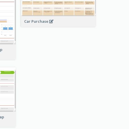
Car Purchase
ap
ap