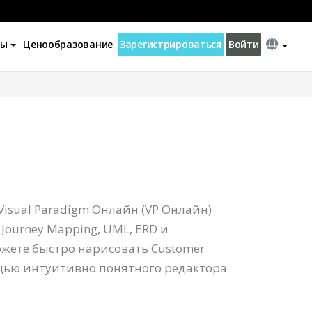
ны
Ценообразование
Зарегистрироваться
Войти
e
isual Paradigm Онлайн (VP Онлайн)
Journey Mapping, UML, ERD и
можете быстро нарисовать Customer
ощью интуитивно понятного редактора