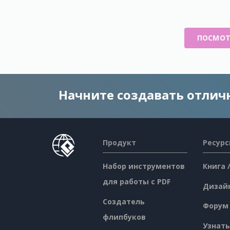
ПОСМОТ
Начните создавать отли
Продукт
Ресур
Набор инструментов
Книга 
для работы с PDF
Дизай
Создатель
Форум
флипбуков
Узнать