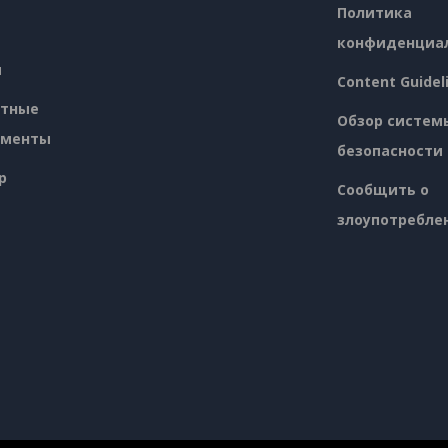
Политика
конфиденциа
я
Content Guidel
атные
Обзор систем
ументы
безопасности
p
Сообщить о
злоупотребле