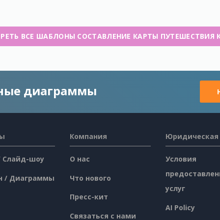
РЕТЬ ВСЕ ШАБЛОНЫ СОСТАВЛЕНИЕ КАРТЫ ПУТЕШЕСТВИЯ 
чные диаграммы
сы
Компания
Юридическая
/ Слайд-шоу
О нас
Условия
предоставлен
н / Диаграммы
Что нового
услуг
Пресс-кит
AI Policy
Связаться с нами