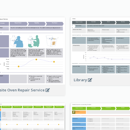
Library
site Oven Repair Service