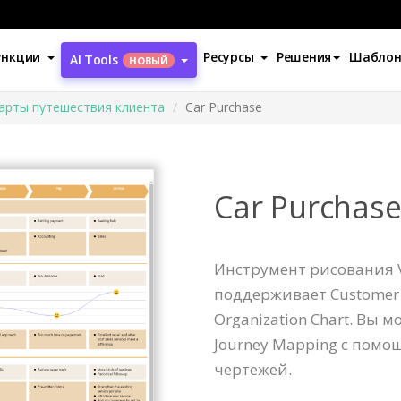
ункции
Ресурсы
Решения
Шабло
AI Tools
НОВЫЙ
арты путешествия клиента
Car Purchase
Car Purchas
Инструмент рисования V
поддерживает Customer 
Organization Chart. Вы 
Journey Mapping с пом
чертежей.